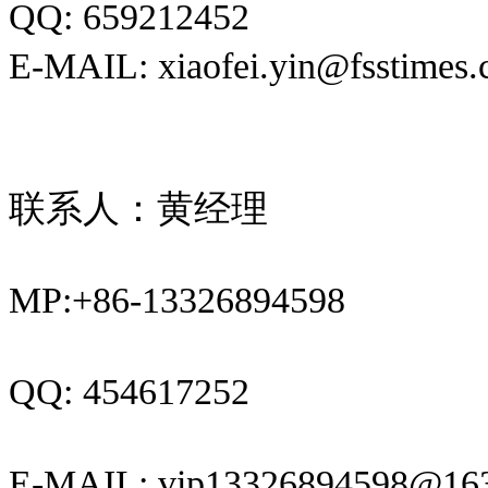
QQ: 659212452
E-MAIL: xiaofei.yin@fsstimes
联系人：
黄经理
MP:+86-13326894598
QQ: 454617252
E-MAIL: vip13326894598@16