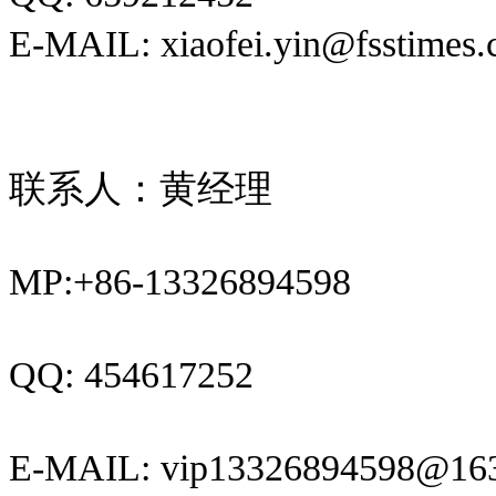
E-MAIL: xiaofei.yin@fsstimes
联系人：
黄经理
MP:+86-13326894598
QQ: 454617252
E-MAIL: vip13326894598@16